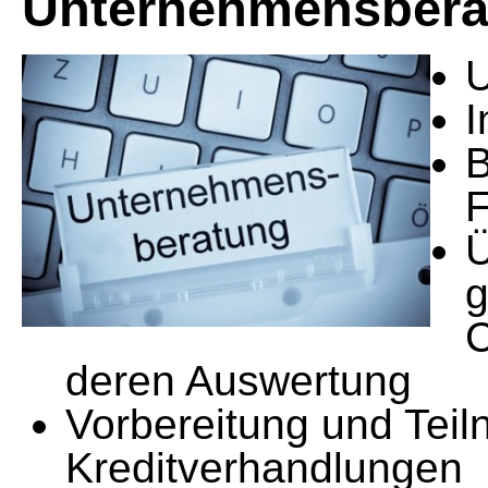
Unternehmensbera
U
I
B
F
g
C
deren Auswertung
Vorbereitung und Tei
Kreditverhandlungen